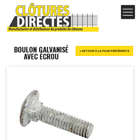
BOULON GALVANISÉ
« RETOUR À LA PAGE PRÉCÉDENTE
AVEC ÉCROU